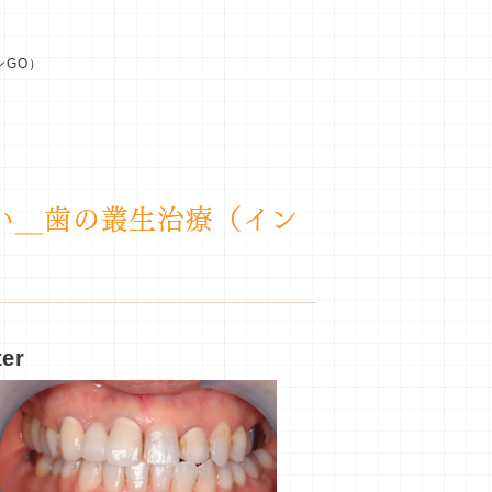
ンGO）
い＿歯の叢生治療（イン
ter