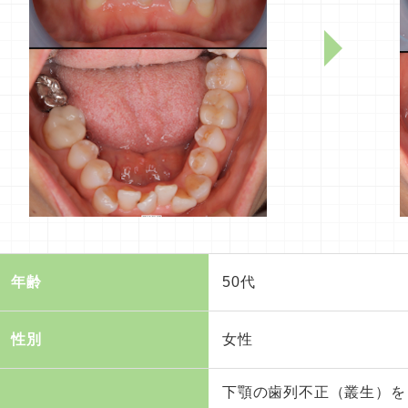
年齢
50代
性別
女性
下顎の歯列不正（叢生）を