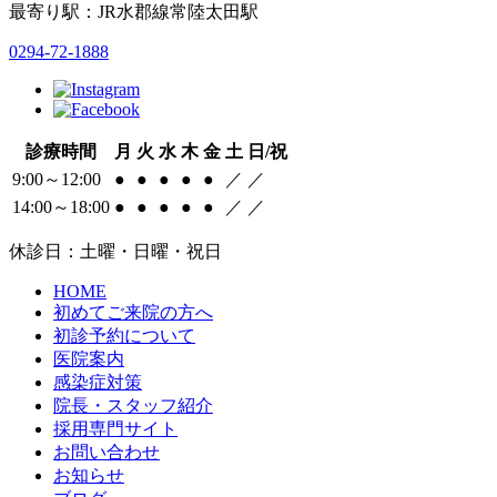
最寄り駅：JR水郡線常陸太田駅
0294-72-1888
診療時間
月
火
水
木
金
土
日/祝
9:00～12:00
●
●
●
●
●
／
／
14:00～18:00
●
●
●
●
●
／
／
休診日：土曜・日曜・祝日
HOME
初めてご来院の方へ
初診予約について
医院案内
感染症対策
院長・スタッフ紹介
採用専門サイト
お問い合わせ
お知らせ