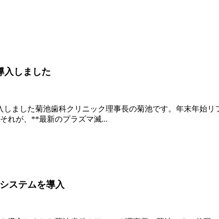
導入しました
入しました菊池歯科クリニック理事長の菊池です。年末年始リ
が、**最新のプラズマ滅...
システムを導入