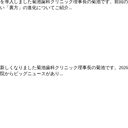
を導入しました菊池歯科クリニック理事長の菊池です。前回の
「裏方」の進化についてご紹介...
新しくなりました菊池歯科クリニック理事長の菊池です。202
からビッグニュースがあり...