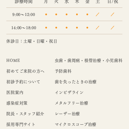
診療時間
月
火
水
木
金
土
日/祝
9:00～12:00
●
●
●
●
●
／
／
14:00～18:00
●
●
●
●
●
／
／
休診日：土曜・日曜・祝日
HOME
虫歯・歯周病・根管治療・小児歯科
初めてご来院の方へ
予防歯科
初診予約について
歯を失ったときの治療
医院案内
インビザライン
感染症対策
メタルフリー治療
院長・スタッフ紹介
レーザー治療
採用専門サイト
マイクロスコープ治療