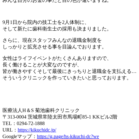
みんな自分のお金の事だと目の色が違いますね。
9月1日から院内の技工士を2人体制に、
そして新たに歯科衛生士の採用も決まりました。
さらに、現在スタッフみんなの退職金制度を
しっかりと拡充させる事を目論んでおります。
女性はライフイベントがたくさんありますので、
長く働けることが大変なのですが、
皆が働きやすくそして最後にきっちりと退職金を支払える…
そういうクリニックを作っていきたいと思っております。
医療法人H＆S 菊池歯科クリニック
〒313-0004 茨城県常陸太田市馬場町85-1 KKビル2階
TEL：0294-72-1888
URL：
https://kikuchidc.jp/
Googleマップ：
https://g.page/hs-kikuchi-dc?we