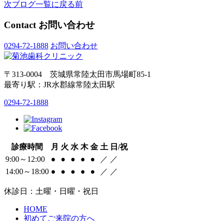
次
ブログ一覧に戻る
前
Contact
お問い合わせ
0294-72-1888
お問い合わせ
〒313-0004 茨城県常陸太田市馬場町85-1
最寄り駅：JR水郡線常陸太田駅
0294-72-1888
診療時間
月
火
水
木
金
土
日/祝
9:00～12:00
●
●
●
●
●
／
／
14:00～18:00
●
●
●
●
●
／
／
休診日：土曜・日曜・祝日
HOME
初めてご来院の方へ