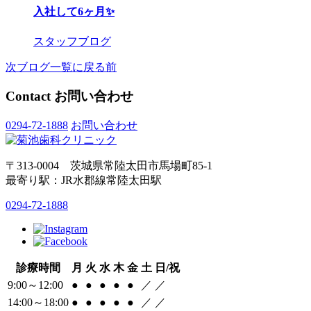
入社して6ヶ月✨
スタッフブログ
次
ブログ一覧に戻る
前
Contact
お問い合わせ
0294-72-1888
お問い合わせ
〒313-0004 茨城県常陸太田市馬場町85-1
最寄り駅：JR水郡線常陸太田駅
0294-72-1888
診療時間
月
火
水
木
金
土
日/祝
9:00～12:00
●
●
●
●
●
／
／
14:00～18:00
●
●
●
●
●
／
／