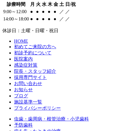
診療時間
月
火
水
木
金
土
日/祝
9:00～12:00
●
●
●
●
●
／
／
14:00～18:00
●
●
●
●
●
／
／
休診日：土曜・日曜・祝日
HOME
初めてご来院の方へ
初診予約について
医院案内
感染症対策
院長・スタッフ紹介
採用専門サイト
お問い合わせ
お知らせ
ブログ
施設基準一覧
プライバシーポリシー
虫歯・歯周病・根管治療・小児歯科
予防歯科